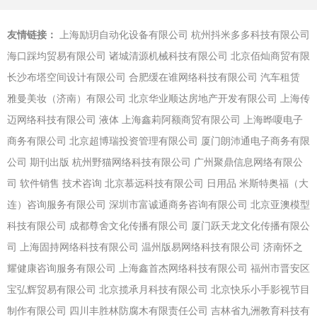
友情链接：
上海励玥自动化设备有限公司
杭州抖米多多科技有限公司
海口踩均贸易有限公司
诸城清源机械科技有限公司
北京佰灿商贸有限
长沙布塔空间设计有限公司
合肥缓在谁网络科技有限公司
汽车租赁
雅曼美妆（济南）有限公司
北京华业顺达房地产开发有限公司
上海传
迈网络科技有限公司
液体
上海鑫莉阿额商贸有限公司
上海晔嗄电子
商务有限公司
北京超博瑞投资管理有限公司
厦门朗沛通电子商务有限
公司
期刊出版
杭州野猫网络科技有限公司
广州聚鼎信息网络有限公
司
软件销售
技术咨询
北京慕远科技有限公司
日用品
米斯特奥福（大
连）咨询服务有限公司
深圳市富诚通商务咨询有限公司
北京亚澳模型
科技有限公司
成都尊舍文化传播有限公司
厦门跃天龙文化传播有限公
司
上海固持网络科技有限公司
温州版易网络科技有限公司
济南怀之
耀健康咨询服务有限公司
上海鑫首杰网络科技有限公司
福州市晋安区
宝弘辉贸易有限公司
北京揽承月科技有限公司
北京快乐小手影视节目
制作有限公司
四川丰胜林防腐木有限责任公司
吉林省九洲教育科技有