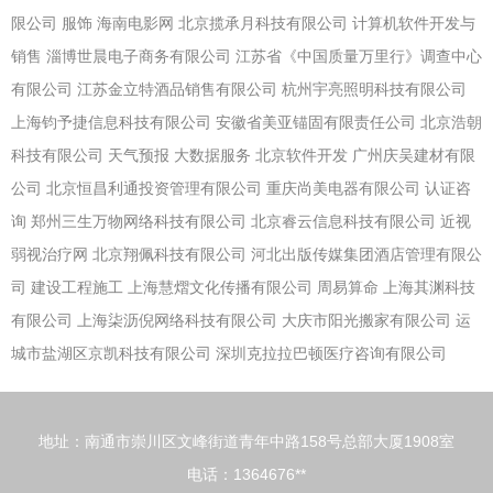
限公司
服饰
海南电影网
北京揽承月科技有限公司
计算机软件开发与
销售
淄博世晨电子商务有限公司
江苏省《中国质量万里行》调查中心
有限公司
江苏金立特酒品销售有限公司
杭州宇亮照明科技有限公司
上海钧予捷信息科技有限公司
安徽省美亚锚固有限责任公司
北京浩朝
科技有限公司
天气预报
大数据服务
北京软件开发
广州庆吴建材有限
公司
北京恒昌利通投资管理有限公司
重庆尚美电器有限公司
认证咨
询
郑州三生万物网络科技有限公司
北京睿云信息科技有限公司
近视
弱视治疗网
北京翔佩科技有限公司
河北出版传媒集团酒店管理有限公
司
建设工程施工
上海慧熠文化传播有限公司
周易算命
上海其渊科技
有限公司
上海柒沥倪网络科技有限公司
大庆市阳光搬家有限公司
运
城市盐湖区京凯科技有限公司
深圳克拉拉巴顿医疗咨询有限公司
地址：南通市崇川区文峰街道青年中路158号总部大厦1908室
电话：1364676**