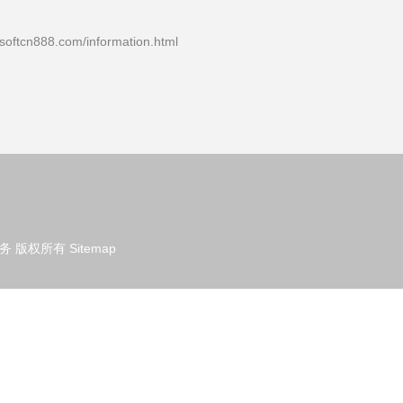
n888.com/information.html
务
版权所有
Sitemap